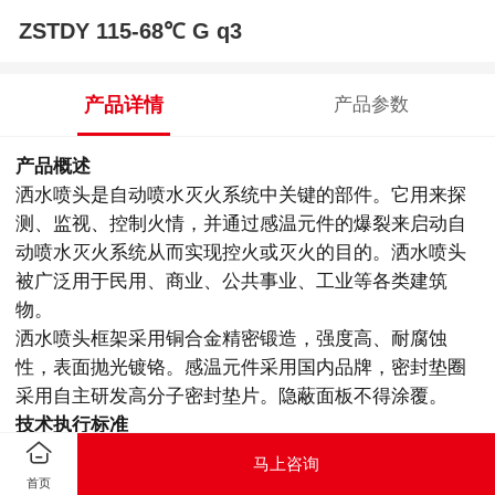
ZSTDY 115-68℃ G q3
产品详情
产品参数
产品概述
洒水喷头是自动喷水灭火系统中关键的部件。它用来探
测、监视、控制火情，并通过感温元件的爆裂来启动自
动喷水灭火系统从而
实现控火或
灭火的目的。洒水喷头
被广泛用于民用、商业、公共事业、工业等各类建筑
物。
洒水喷头框架采用铜合金精密锻造，强度高、耐腐蚀
性，表面抛光镀铬。感温元件采用国内品牌，密封垫圈
采用自主研发高分子密封垫片。
隐蔽面板不得涂覆。
技术执行标准
GB5135.1-2019 《自动喷水灭火
系统第1部分:洒水喷
马上咨询
头》
首页